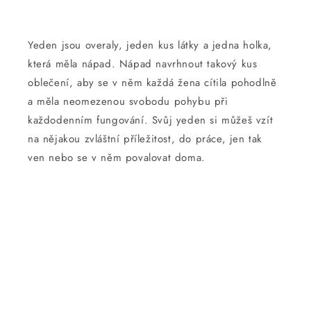
Yeden jsou overaly, jeden kus látky a jedna holka,
která měla nápad. Nápad navrhnout takový kus
oblečení, aby se v něm každá žena cítila pohodlně
a měla neomezenou svobodu pohybu při
každodenním fungování. Svůj yeden si můžeš vzít
na nějakou zvláštní příležitost, do práce, jen tak
ven nebo se v něm povalovat doma.
Platební
metody
© 2026,
yeden
Využívá Shopify.
Zásady ochrany osobních údajů