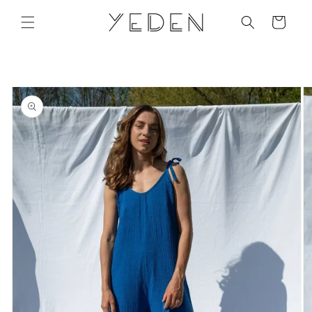
Přejít k
obsahu
Košík
Přejít na
informace
o
produktu