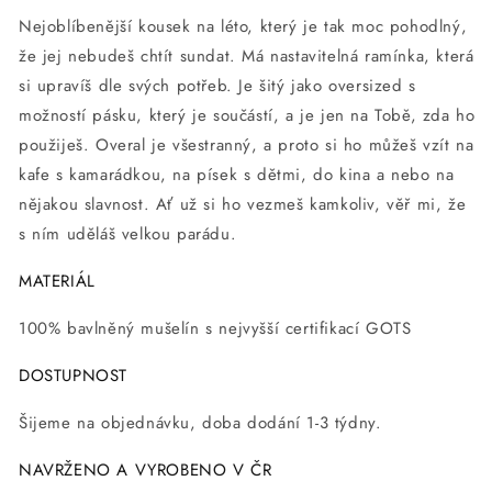
Nejoblíbenější kousek na léto, který je tak moc pohodlný,
že jej nebudeš chtít sundat.
Má nastavitelná ramínka, která
si upravíš dle svých potřeb. Je šitý jako oversized
s
možností pásku,
který je součástí, a je jen na Tobě, zda ho
použiješ. Overal je všestranný, a proto si ho můžeš vzít na
kafe s kamarádkou, na písek s dětmi, do kina a nebo na
nějakou slavnost. Ať už si ho vezmeš kamkoliv, věř mi, že
s ním uděláš velkou parádu.
MATERIÁL
100% bavlněný mušelín s nejvyšší certifikací GOTS
DOSTUPNOST
Šijeme na objednávku, doba dodání 1-3 týdny.
NAVRŽENO A VYROBENO V ČR