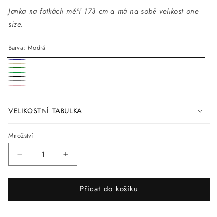
Janka na fotkách měří 173 cm a má na sobě velikost one
size.
Barva:
Modrá
Modrá
Béžová
Tmavě
Zelená
Černá
zelená
Šedé
Růžová
VELIKOSTNÍ TABULKA
Množství
Snížit
Zvýšit
množství
množství
produktu
produktu
Přidat do košíku
ALVA
ALVA